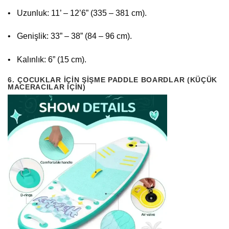
• Uzunluk: 11’ – 12’6” (335 – 381 cm).
• Genişlik: 33” – 38” (84 – 96 cm).
• Kalınlık: 6” (15 cm).
6.⁠ ⁠ÇOCUKLAR İÇIN ŞIŞME PADDLE BOARDLAR (KÜÇÜK
MACERACILAR IÇIN)