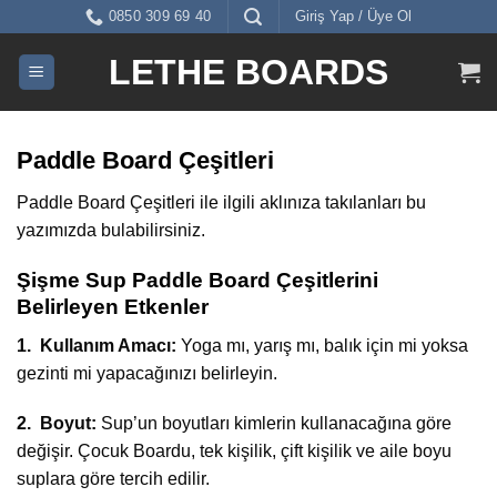
İçeriğe
0850 309 69 40
Giriş Yap / Üye Ol
atla
LETHE BOARDS
Paddle Board Çeşitleri
Paddle Board Çeşitleri ile ilgili aklınıza takılanları bu
yazımızda bulabilirsiniz.
Şişme Sup Paddle Board Çeşitlerini
Belirleyen Etkenler
1. Kullanım Amacı:
Yoga mı, yarış mı, balık için mi yoksa
gezinti mi yapacağınızı belirleyin.
2. Boyut:
Sup’un boyutları kimlerin kullanacağına göre
değişir. Çocuk Boardu, tek kişilik, çift kişilik ve aile boyu
suplara göre tercih edilir.