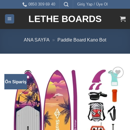
İçeriğe
0850 309 69 40
Giriş Yap / Üye Ol
atla
LETHE BOARDS
ANA SAYFA
»
Paddle Board Kano Bot
Ön Sipariş