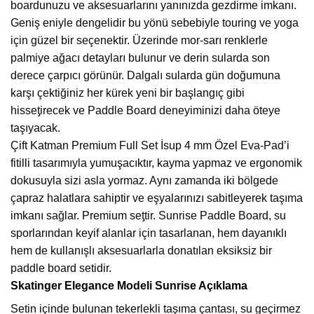
boardunuzu ve aksesuarlarını yanınızda gezdirme imkanı.
Geniş eniyle dengelidir bu yönü sebebiyle touring ve yoga
için güzel bir seçenektir. Üzerinde mor-sarı renklerle
palmiye ağacı detayları bulunur ve derin sularda son
derece çarpıcı görünür. Dalgalı sularda gün doğumuna
karşı çektiğiniz her kürek yeni bir başlangıç gibi
hisseƫirecek ve Paddle Board deneyiminizi daha öteye
taşıyacak.
Çift Katman Premium Full Set İsup 4 mm Özel Eva-Pad’i
fitilli tasarımıyla yumuşacıktır, kayma yapmaz ve ergonomik
dokusuyla sizi asla yormaz. Aynı zamanda iki bölgede
çapraz halatlara sahiptir ve eşyalarınızı sabitleyerek taşıma
imkanı sağlar. Premium seƫtir. Sunrise Paddle Board, su
sporlarından keyif alanlar için tasarlanan, hem dayanıklı
hem de kullanışlı aksesuarlarla donatılan eksiksiz bir
paddle board setidir.
Skatinger Elegance Modeli Sunrise Açıklama
Setin içinde bulunan tekerlekli taşıma çantası, su geçirmez