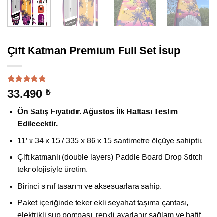
Çift Katman Premium Full Set İsup
1
müşteri
33.490
₺
puanına
dayanarak
Ön Satış Fiyatıdır. Ağustos İlk Haftası Teslim
5 üzerinden
5
puan aldı
Edilecektir.
11’ x 34 x 15 / 335 x 86 x 15 santimetre ölçüye sahiptir.
Çift katmanlı (double layers) Paddle Board Drop Stitch
teknolojisiyle üretim.
Birinci sınıf tasarım ve aksesuarlara sahip.
Paket içeriğinde tekerlekli seyahat taşıma çantası,
elektrikli sup pompası, renkli ayarlanır sağlam ve hafif