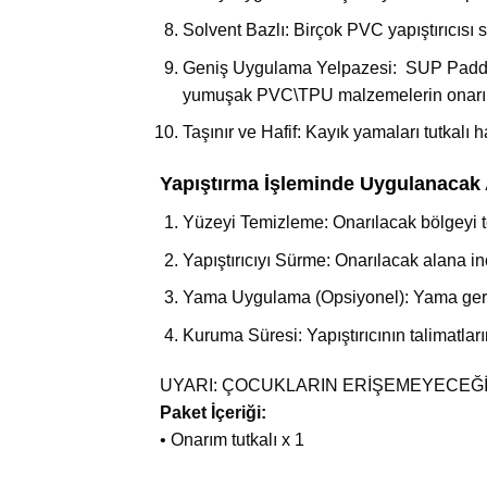
Solvent Bazlı: Birçok PVC yapıştırıcısı s
Geniş Uygulama Yelpazesi: SUP Paddle Bo
yumuşak PVC\TPU malzemelerin onarımı v
Taşınır ve Hafif: Kayık yamaları tutkalı h
Yapıştırma İşleminde Uygulanacak
Yüzeyi Temizleme: Onarılacak bölgeyi t
Yapıştırıcıyı Sürme: Onarılacak alana inc
Yama Uygulama (Opsiyonel): Yama gereki
Kuruma Süresi: Yapıştırıcının talimatlar
UYARI: ÇOCUKLARIN ERİŞEMEYECEĞİ
Paket İçeriği:
• Onarım tutkalı x 1