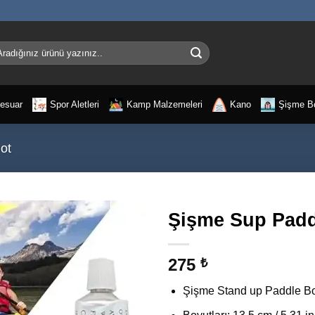
a:
esuar
Spor Aletleri
Kamp Malzemeleri
Kano
Şişme B
ot
Şişme Sup Paddl
275
₺
Şişme Stand up Paddle Boa