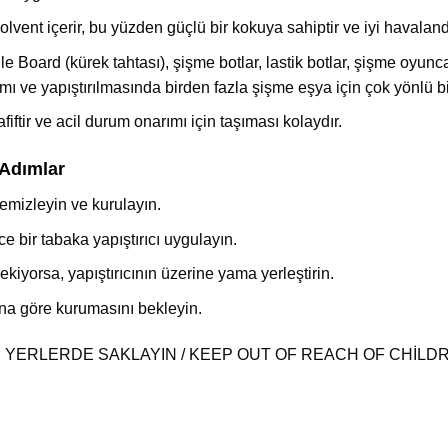
olvent içerir, bu yüzden güçlü bir kokuya sahiptir ve iyi havalandı
ard (kürek tahtası), şişme botlar, lastik botlar, şişme oyunca
e yapıştırılmasında birden fazla şişme eşya için çok yönlü b
afiftir ve acil durum onarımı için taşıması kolaydır.
 Adımlar
emizleyin ve kurulayın.
e bir tabaka yapıştırıcı uygulayın.
yorsa, yapıştırıcının üzerine yama yerleştirin.
ına göre kurumasını bekleyin.
 YERLERDE SAKLAYIN / KEEP OUT OF REACH OF CHİLD