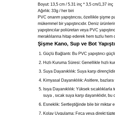
Boyut: 13,5 cm / 5.31 inç * 3,5 cm/1,37 inç
Ağırlık: 33g / her biri
PVC onarım yapıştırıcısı, özellikle şişme 
mükemmel bir yapıştırıcıdır. Deniz ürünlerin
yapıştırıcılar poliüretan veya PVC yapıştırı
meraklılarına hitap ederek hem tuzlu hem d
Şişme Kano, Sup ve Bot Yapıştır
Güçlü Bağlantı: Bu PVC yapıştırıcı güçlü
Hızlı Kuruma Süresi: Genellikle hızlı ku
Suya Dayanıklılık: Suya karşı dirençlidir
Kimyasal Dayanıklılık: Asitlere, bazlara
Isıya Dayanıklılık: Yüksek sıcaklıklarla
suya , sıcak suya karşı dayanıklıdır, bu 
Esneklik: Sertleştiğinde bile bir miktar
Kolay Uygulama: Fırça veya direkt tüpt