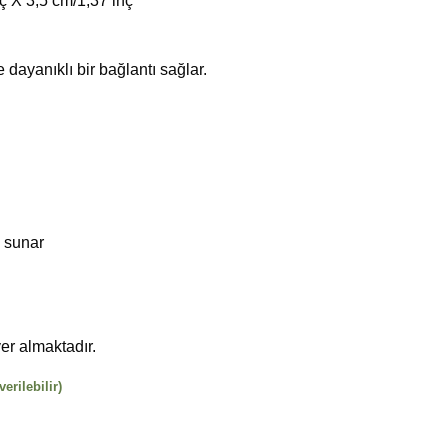
nç X 3,5 cm/1,37 inç
 dayanıklı bir bağlantı sağlar.
 sunar
er almaktadır.
erilebilir)
rıcı adet