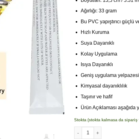
Boyutları: 13,5 cm / 5.31 i
Ağırlığı: 33 gram
Bu PVC yapıştırıcı güçlü ve
Hızlı Kuruma
Suya Dayanıklı
Kolay Uygulama
Isıya Dayanıklı
Geniş uygulama yelpazesi
Kimyasal dayanıklılık
Taşınır ve hafif
Ürün Açıklaması aşağıda y
Stokta (stokta kalmasa da sipariş v
Şişme Sup Paddle Board Yapıştı