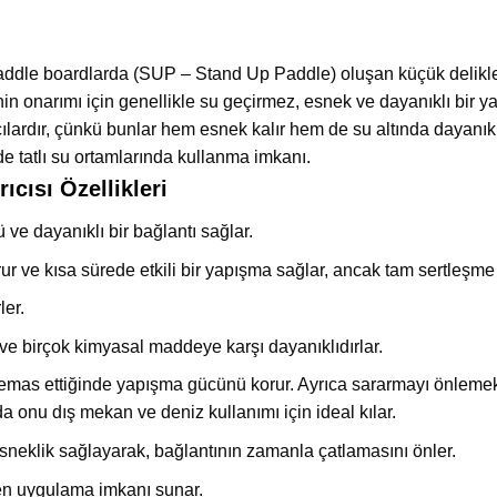
paddle boardlarda (SUP – Stand Up Paddle) oluşan küçük delikleri
in onarımı için genellikle su geçirmez, esnek ve dayanıklı bir yapı
cılardır, çünkü bunlar hem esnek kalır hem de su altında dayanıklıl
e tatlı su ortamlarında kullanma imkanı.
ıcısı Özellikleri
 ve dayanıklı bir bağlantı sağlar.
rur ve kısa sürede etkili bir yapışma sağlar, ancak tam sertleşme 
ler.
 ve birçok kimyasal maddeye karşı dayanıklıdırlar.
 temas ettiğinde yapışma gücünü korur. Ayrıca sararmayı önlemek 
da onu dış mekan ve deniz kullanımı için ideal kılar.
 esneklik sağlayarak, bağlantının zamanla çatlamasını önler.
en uygulama imkanı sunar.