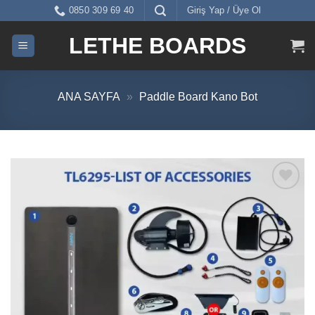
İçeriğe
0850 309 69 40
Giriş Yap / Üye Ol
atla
LETHE BOARDS
ANA SAYFA
»
Paddle Board Kano Bot