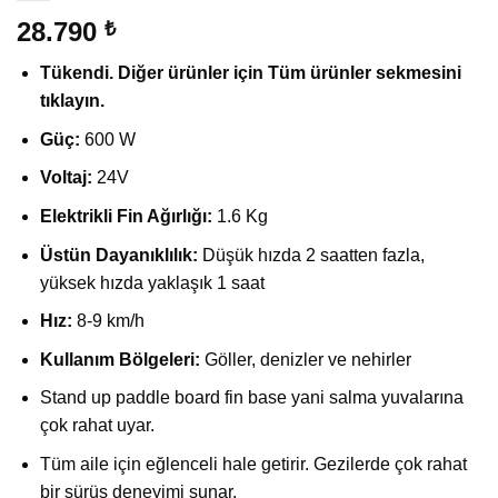
28.790
₺
Tükendi. Diğer ürünler için Tüm ürünler sekmesini
tıklayın.
Güç:
600 W
Voltaj:
24V
Elektrikli Fin Ağırlığı:
1.6 Kg
Üstün Dayanıklılık:
Düşük hızda 2 saatten fazla,
yüksek hızda yaklaşık 1 saat
Hız:
8-9 km/h
Kullanım Bölgeleri:
Göller, denizler ve nehirler
Stand up paddle board fin base yani salma yuvalarına
çok rahat uyar.
Tüm aile için eğlenceli hale getirir. Gezilerde çok rahat
bir sürüş deneyimi sunar.