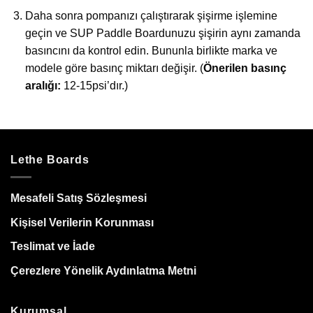
Daha sonra pompanızı çalıştırarak şişirme işlemine
geçin ve SUP Paddle Boardunuzu şişirin aynı zamanda
basıncını da kontrol edin. Bununla birlikte marka ve
modele göre basınç miktarı değişir. (
Önerilen basınç
aralığı:
12-15psi’dır.)
Lethe Boards
Mesafeli Satış Sözleşmesi
Kişisel Verilerin Korunması
Teslimat ve İade
Çerezlere Yönelik Aydınlatma Metni
Kurumsal