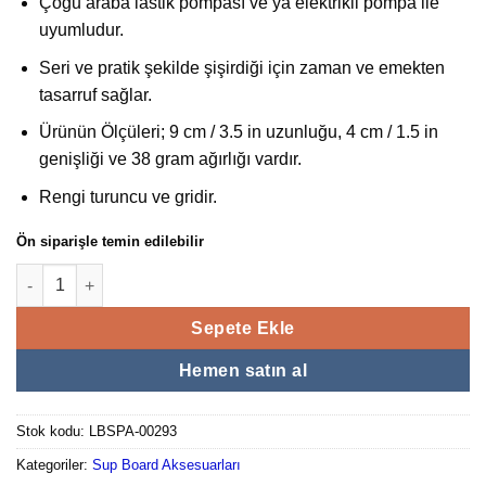
Çoğu araba lastik pompası ve ya elektrikli pompa ile
uyumludur.
Seri ve pratik şekilde şişirdiği için zaman ve emekten
tasarruf sağlar.
Ürünün Ölçüleri; 9 cm / 3.5 in uzunluğu, 4 cm / 1.5 in
genişliği ve 38 gram ağırlığı vardır.
Rengi turuncu ve gridir.
Ön siparişle temin edilebilir
Sup Pompa Adaptörü adet
Sepete Ekle
Hemen satın al
Stok kodu:
LBSPA-00293
Kategoriler:
Sup Board Aksesuarları