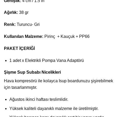
Genişlik:
4 cm / 1.5 in
Ağırlık:
38 gr
Renk:
Turuncu- Gri
Kullanılan Malzeme:
Pirinç + Kauçuk + PP66
PAKET İÇERİĞİ
1 adet x Elektrikli Pompa Vana Adaptörü
Şişme Sup Subabı Nicelikleri
Hava kompresörü ile kolayca Isup boardunuzu şişirebilmek
için tasarlanmıştır.
Ağustos ikinci haftası teslimlidir.
Yüksek kaliteli dayanıklı malzeme ile üretilmiştir.