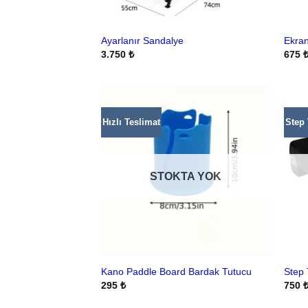
Ayarlanır Sandalye
Ekran
3.750
₺
675
Hızlı Teslimat
Step 
STOKTA YOK
Kano Paddle Board Bardak Tutucu
Step 
295
₺
750