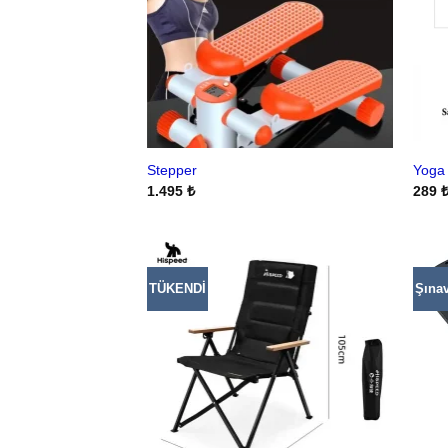
Stepper
Yoga 
1.495
₺
289
TÜKENDİ
Şına