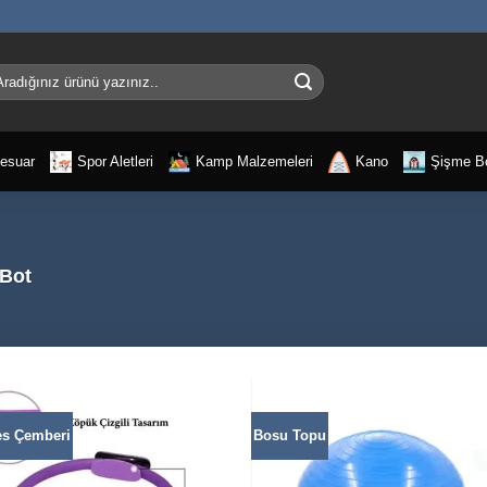
a:
esuar
Spor Aletleri
Kamp Malzemeleri
Kano
Şişme B
 Bot
es Çemberi
Bosu Topu