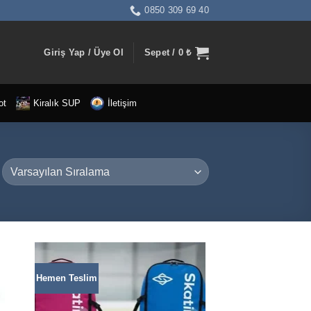
0850 309 69 40
Giriş Yap / Üye Ol
Sepet /
0
₺
ot
Kiralık SUP
İletişim
Hemen Teslim