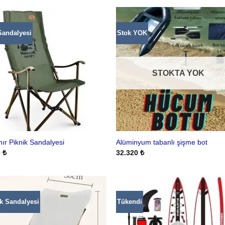
Sandalyesi
Stok YOK
STOKTA YOK
nır Piknik Sandalyesi
Alüminyum tabanlı şişme bot
0
₺
32.320
₺
k Sandalyesi
Tükendi