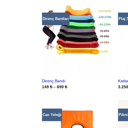
Direnç Bantları
Plaj 
Direnç Bandı
Katla
Fiyat
149
₺
–
699
₺
3.25
aralığı:
149 ₺
-
699 ₺
Can Yeleği
Pikni