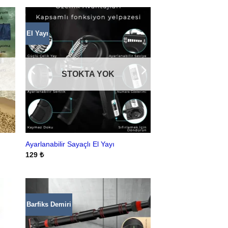
El Yayı
STOKTA YOK
Ayarlanabilir Sayaçlı El Yayı
129
₺
Barfiks Demiri