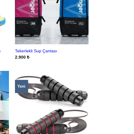
u
Tekerlekli Sup Çantası
2.900
₺
Yeni