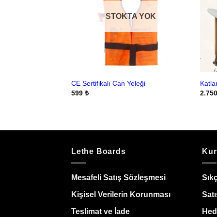
STOKTA YOK
CE Sertifikalı Can Yeleği
Katla
599
₺
2.75
Lethe Boards
Kur
Mesafeli Satış Sözleşmesi
Sık
Kişisel Verilerin Korunması
Satı
Teslimat ve İade
Hedi