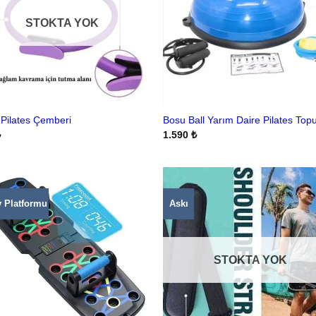
STOKTA YOK
Pilates Çemberi
Bosu Ball Yarım Daire Pilates Top
₺
1.590
₺
v Platformu
Askı
STOKTA YOK