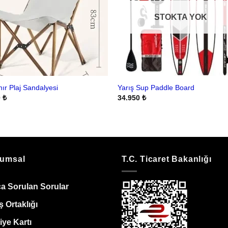
STOKTA YOK
nır Plaj Sandalyesi
Yarış Sup Paddle Board
0
₺
34.950
₺
umsal
T.C. Ticaret Bakanlığı
ça Sorulan Sorular
ş Ortaklığı
ye Kartı