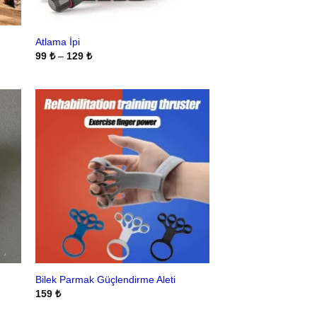
Atlama İpi
Fiyat
99
₺
–
129
₺
aralığı:
99 ₺
-
129 ₺
Bilek Parmak Güçlendirme Aleti
159
₺