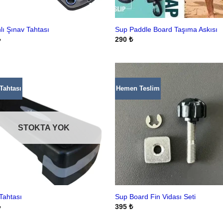
lı Şınav Tahtası
Sup Paddle Board Taşıma Askısı
₺
290
₺
Tahtası
Hemen Teslim
STOKTA YOK
Tahtası
Sup Board Fin Vidası Seti
₺
395
₺