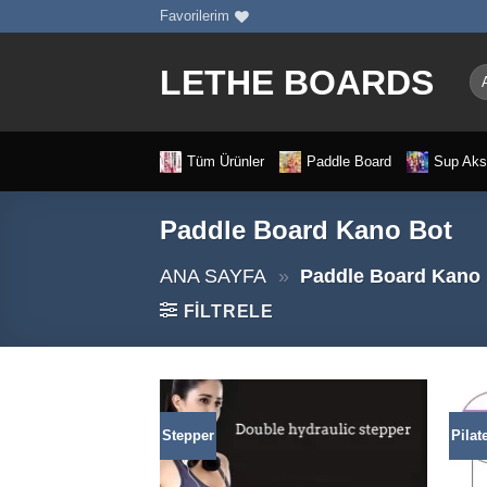
İçeriğe
Favorilerim
atla
LETHE BOARDS
Ar
Tüm Ürünler
Paddle Board
Sup Aks
Paddle Board Kano Bot
ANA SAYFA
»
Paddle Board Kano
FILTRELE
Stepper
Pilat